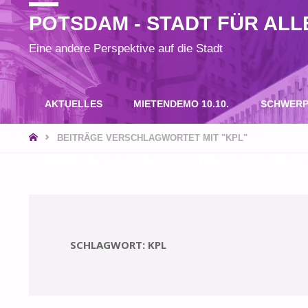
POTSDAM - STADT FÜR ALL
Eine andere Perspektive auf die Stadt
Zum
AKTUELLES
MIETENDEMO 10.10.
SCHWERP
Inhalt
START
BEITRÄGE VERSCHLAGWORTET MIT "KPL"
SPANNENDE RECHERCHEN UND BEITRÄGE? SPENDEN S
springen
SCHLAGWORT:
KPL