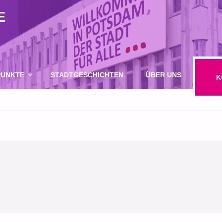
E
UNKTE
STADTGESCHICHTEN
ÜBER UNS
K
IE UNS
SUCHE