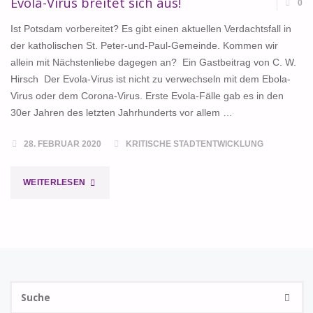
Evola-Virus breitet sich aus!
0
DENKMALSCHUTZ"
Ist Potsdam vorbereitet? Es gibt einen aktuellen Verdachtsfall in
der katholischen St. Peter-und-Paul-Gemeinde. Kommen wir
allein mit Nächstenliebe dagegen an? Ein Gastbeitrag von C. W.
Hirsch Der Evola-Virus ist nicht zu verwechseln mit dem Ebola-
Virus oder dem Corona-Virus. Erste Evola-Fälle gab es in den
30er Jahren des letzten Jahrhunderts vor allem …
28. FEBRUAR 2020
KRITISCHE STADTENTWICKLUNG
"EVOLA-
WEITERLESEN
VIRUS
BREITET
SICH
S
AUS!"
SUCHE
na