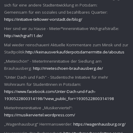
sich für eine andere Stadtentwicklung in Potsdam:
Gemeinsam für ein soziales und bezahlbares Quartier:
https://initiative-teltower-vorstadt.de/blog/
Hier sind wir zu Hause - Mieter*inneninitiative Wichgrafstraße:
http://wichgraf11.de/
Mal wieder reinschauen! Aktuelle Kommentare zum Minsk und zur
Stadtpolitik:
http://keinausverkaufderpotsdamermitte.de/aboutus
„Mieteschön“ - MieterInneninitiative der Siedlung am
Brauhausberg:
http://mieteschoen-brauhausberg.de/
"Unter Dach und Fach" - Studentische Initiative für mehr
Wohnraum für StudentInnen in Potsdam:
https://www.facebook.com/Unter-Dach-und-Fach-
1930522800314198/?view_public_for=1930522800314198
MieterInneninitiative „Musikerviertel“:
https://musikerviertel.wordpress.com/
„Wagenhausburg“ Herrmanswerder:
https://wagenhausburg.org/