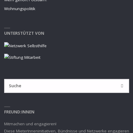
Wohnungspolitik
UNTERSTÜTZT VON
S
SUCHE
na
FREUND:INNEN
Mitmachen und engagieren!
Diese MieterInneninitiativen, Bündnisse und Netzwerke engagieren