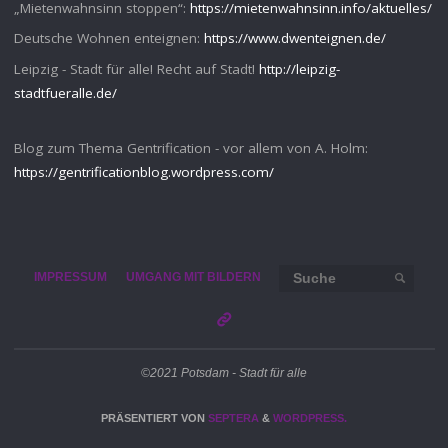
„Mietenwahnsinn stoppen“:
https://mietenwahnsinn.info/aktuelles/
Deutsche Wohnen enteignen:
https://www.dwenteignen.de/
Leipzig - Stadt für alle! Recht auf Stadt!
http://leipzig-
stadtfueralle.de/
Blog zum Thema Gentrification - vor allem von A. Holm:
https://gentrificationblog.wordpress.com/
Such
IMPRESSUM
UMGANG MIT BILDERN
SUCHE
©2021 Potsdam - Stadt für alle
PRÄSENTIERT VON
SEPTERA
&
WORDPRESS.