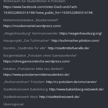
Wohnraum für StudentInnen in Potsdam:
https://www.facebook.com/Unter-Dach-und-Fach-
1930522800314198/?view_public_for=1930522800314198
MieterInneninitiative „Musikerviertel“:
https://musikerviertel.wordpress.com/
„Wagenhausburg“ Herrmanswerder:
https://wagenhausburg.org/
Hausprojekt „Die Tuchmacher“:
http://tuchmacher.pilotton.com/
Bündnis „Stadtmitte für alle“:
http://stadtmittefueralle.de/
Bürgerinitiative „Potsdam ohne Garnisionkirche“:
https://ohnegarnisonkirche.wordpress.com/
Initiative „Potsdamer Mitte neu denken“:
https://www.potsdamermitteneudenken.de/
„Rechenzentrum“ Potsdam:
http://rz-potsdam.de/cms/verein/
Stadtteilnetzwerk Babelsberg:
http://www.babelsberg-netzwerk.de/
Stadtteilnetzwerk West:
http://stadtteilnetzwerk.de/
Überregional: