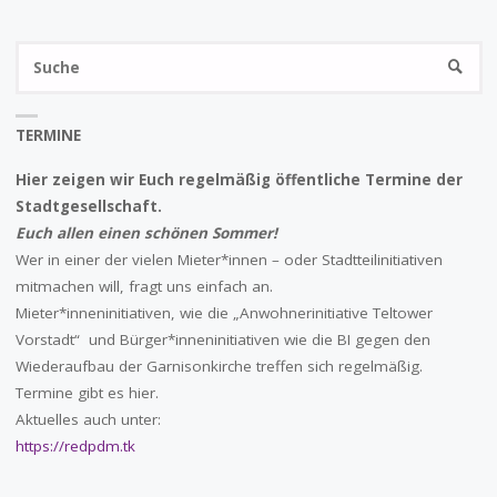
S
SUCHE
na
TERMINE
Hier zeigen wir Euch regelmäßig öffentliche Termine der
Stadtgesellschaft.
Euch allen einen schönen Sommer!
Wer in einer der vielen Mieter*innen – oder Stadtteilinitiativen
mitmachen will, fragt uns einfach an.
Mieter*inneninitiativen, wie die „Anwohnerinitiative Teltower
Vorstadt“ und Bürger*inneninitiativen wie die BI gegen den
Wiederaufbau der Garnisonkirche treffen sich regelmäßig.
Termine gibt es hier.
Aktuelles auch unter:
https://redpdm.tk