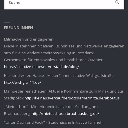
SUCHE
na
FREUND:INNEN
Mitmachen und engagieren!
Diese MieterInneninitiativen, Bündnisse und Netzwerke engagieren
sich für eine andere Stadtentwicklung in Potsdam:
Gemeinsam für ein soziales und bezahlbares Quartier:
https://initiative-teltower-vorstadt.de/blog/
Hier sind wir zu Hause - Mieter*inneninitiative Wichgrafstraße:
http://wichgraf11.de/
Mal wieder reinschauen! Aktuelle Kommentare zum Minsk und zur
Stadtpolitik:
http://keinausverkaufderpotsdamermitte.de/aboutus
„Mieteschön“ - MieterInneninitiative der Siedlung am
Brauhausberg:
http://mieteschoen-brauhausberg.de/
"Unter Dach und Fach" - Studentische Initiative für mehr