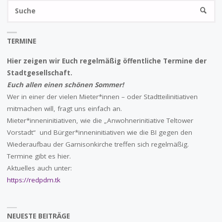
S
FÜR
SUCHE
na
DEN
TERMINE
KLIMASCHUTZ!"
Hier zeigen wir Euch regelmäßig öffentliche Termine der
Stadtgesellschaft.
Euch allen einen schönen Sommer!
Wer in einer der vielen Mieter*innen – oder Stadtteilinitiativen
mitmachen will, fragt uns einfach an.
Mieter*inneninitiativen, wie die „Anwohnerinitiative Teltower
Vorstadt“ und Bürger*inneninitiativen wie die BI gegen den
Wiederaufbau der Garnisonkirche treffen sich regelmäßig.
Termine gibt es hier.
Aktuelles auch unter:
https://redpdm.tk
NEUESTE BEITRÄGE