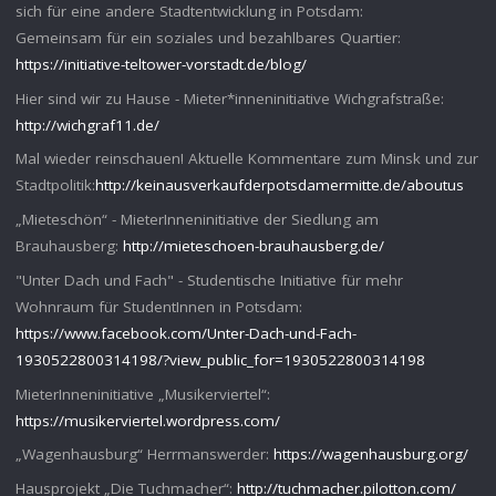
sich für eine andere Stadtentwicklung in Potsdam:
Gemeinsam für ein soziales und bezahlbares Quartier:
https://initiative-teltower-vorstadt.de/blog/
Hier sind wir zu Hause - Mieter*inneninitiative Wichgrafstraße:
http://wichgraf11.de/
Mal wieder reinschauen! Aktuelle Kommentare zum Minsk und zur
Stadtpolitik:
http://keinausverkaufderpotsdamermitte.de/aboutus
„Mieteschön“ - MieterInneninitiative der Siedlung am
Brauhausberg:
http://mieteschoen-brauhausberg.de/
"Unter Dach und Fach" - Studentische Initiative für mehr
Wohnraum für StudentInnen in Potsdam:
https://www.facebook.com/Unter-Dach-und-Fach-
1930522800314198/?view_public_for=1930522800314198
MieterInneninitiative „Musikerviertel“:
https://musikerviertel.wordpress.com/
„Wagenhausburg“ Herrmanswerder:
https://wagenhausburg.org/
Hausprojekt „Die Tuchmacher“:
http://tuchmacher.pilotton.com/