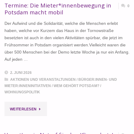
Termine: Die Mieter*innenbewegung in
0
Potsdam macht mobil
Der Aufwind und die Solidarität, welche die Menschen erlebt
haben, welche vor Kurzem das Haus in der Tornowstraße
besetzten ist auch in den vielen Aktivitäten spürbar, die jetzt im
Frühsommer in Potsdam organisiert werden.Vielleicht waren die
über 500 Menschen bei der Demo letzte Woche ja nur ein Anfang.
Auf jeden …
2. JUNI 2026
AKTIONEN UND VERANSTALTUNGEN
/
BÜRGER:INNEN- UND
MIETER:INNENINITIATIVEN
/
WEM GEHÖRT POTSDAM?
/
WOHNUNGSPOLITIK
"TERMINE:
WEITERLESEN
DIE
MIETER*INNENBEWEGUNG