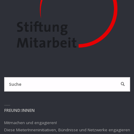
S
SUCHE
na
FREUND:INNEN
Mitmachen und engagieren!
Diese MieterInneninitiativen, Bündnisse und Netzwerke engagieren