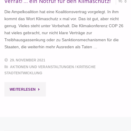
Verrat! … ein Notruf für den Klimaschutz!
0
IN
Die Ampelkoalition hat eine Koalitionsvertrag vorgelegt. In ihm
kommt das Wort Klimaschutz x mal vor. Das ist gut, aber nicht
POTSDAM
genug. Vieles steht unter Vorbehalt. Die Klimakonferenz COP 26
hat vieles gebracht, nur nicht klare Verträge zur
MACHT
Treibhausgassenkung oder zu Sanktionsmechanismen für die
MOBIL"
Staaten, die weiterhin mehr Ausreden als Taten …
29. NOVEMBER 2021
AKTIONEN UND VERANSTALTUNGEN
/
KRITISCHE
STADTENTWICKLUNG
"VERRAT!
WEITERLESEN
…
EIN
NOTRUF