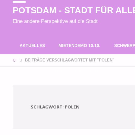
POTSDAM - STADT FÜR ALL
Eine andere Perspektive auf die Stadt
Zum
AKTUELLES
MIETENDEMO 10.10.
SCHWERP
Inhalt
START
BEITRÄGE VERSCHLAGWORTET MIT "POLEN"
SPANNENDE RECHERCHEN UND BEITRÄGE? SPENDEN S
springen
SCHLAGWORT:
POLEN