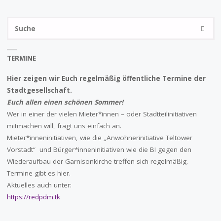
S
SUCHE
na
TERMINE
Hier zeigen wir Euch regelmäßig öffentliche Termine der
Stadtgesellschaft.
Euch allen einen schönen Sommer!
Wer in einer der vielen Mieter*innen – oder Stadtteilinitiativen
mitmachen will, fragt uns einfach an.
Mieter*inneninitiativen, wie die „Anwohnerinitiative Teltower
Vorstadt“ und Bürger*inneninitiativen wie die BI gegen den
Wiederaufbau der Garnisonkirche treffen sich regelmäßig.
Termine gibt es hier.
Aktuelles auch unter:
https://redpdm.tk