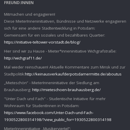
FREUND:INNEN
Mitmachen und engagieren!
Diese MieterInneninitiativen, Bündnisse und Netzwerke engagieren
sich für eine andere Stadtentwicklung in Potsdam:
Gemeinsam für ein soziales und bezahlbares Quartier:
https://initiative-teltower-vorstadt.de/blog/
Hier sind wir zu Hause - Mieter*inneninitiative Wichgrafstraße:
http://wichgraf11.de/
Mal wieder reinschauen! Aktuelle Kommentare zum Minsk und zur
Stadtpolitik:
http://keinausverkaufderpotsdamermitte.de/aboutus
„Mieteschön“ - MieterInneninitiative der Siedlung am
Brauhausberg:
http://mieteschoen-brauhausberg.de/
"Unter Dach und Fach" - Studentische Initiative für mehr
Wohnraum für StudentInnen in Potsdam:
https://www.facebook.com/Unter-Dach-und-Fach-
1930522800314198/?view_public_for=1930522800314198
MieterInneninitiative „Musikerviertel“: