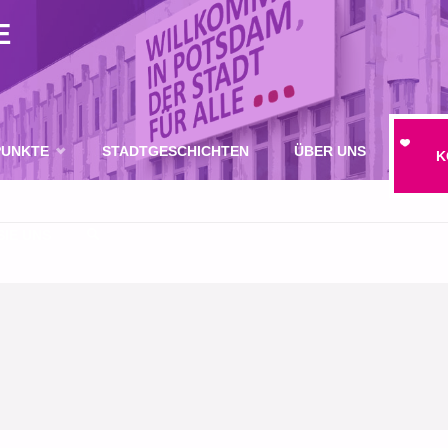
E
UNKTE
STADTGESCHICHTEN
ÜBER UNS
K
IE UNS
SUCHE