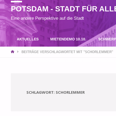
POTSDAM - STADT FÜR ALL
Eine andere Perspektive auf die Stadt
Zum
AKTUELLES
MIETENDEMO 10.10.
SCHWERP
Inhalt
START
BEITRÄGE VERSCHLAGWORTET MIT "SCHORLEMMER"
SPANNENDE RECHERCHEN UND BEITRÄGE? SPENDEN S
springen
SCHLAGWORT:
SCHORLEMMER