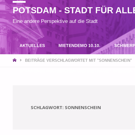
POTSDAM - STADT FÜR ALL
Eine andere Perspektive auf die Stadt
Zum
AKTUELLES
MIETENDEMO 10.10.
SCHWERP
Inhalt
START
BEITRÄGE VERSCHLAGWORTET MIT "SONNENSCHEIN"
SPANNENDE RECHERCHEN UND BEITRÄGE? SPENDEN S
springen
SCHLAGWORT:
SONNENSCHEIN