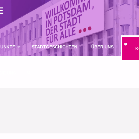
E
UNKTE
STADTGESCHICHTEN
ÜBER UNS
K
IE UNS
SUCHE