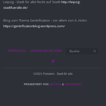
Leipzig - Stadt für alle! Recht auf Stadt!
http://leipzig-
stadtfueralle.de/
Blog zum Thema Gentrification - vor allem von A. Holm:
https://gentrificationblog.wordpress.com/
Such
IMPRESSUM
UMGANG MIT BILDERN
SUCHE
©2021 Potsdam - Stadt für alle
PRÄSENTIERT VON
SEPTERA
&
WORDPRESS.