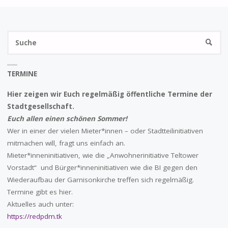
BAUEN
S
UND
SUCHE
na
RZ
TERMINE
ABREISSEN"
Hier zeigen wir Euch regelmäßig öffentliche Termine der
Stadtgesellschaft.
Euch allen einen schönen Sommer!
Wer in einer der vielen Mieter*innen – oder Stadtteilinitiativen
mitmachen will, fragt uns einfach an.
Mieter*inneninitiativen, wie die „Anwohnerinitiative Teltower
Vorstadt“ und Bürger*inneninitiativen wie die BI gegen den
Wiederaufbau der Garnisonkirche treffen sich regelmäßig.
Termine gibt es hier.
Aktuelles auch unter:
https://redpdm.tk