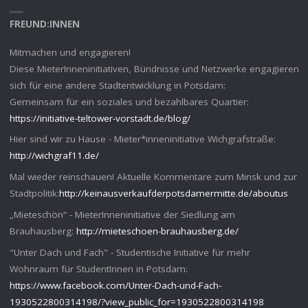
FREUND:INNEN
Mitmachen und engagieren!
Diese MieterInneninitiativen, Bündnisse und Netzwerke engagieren
sich für eine andere Stadtentwicklung in Potsdam:
Gemeinsam für ein soziales und bezahlbares Quartier:
https://initiative-teltower-vorstadt.de/blog/
Hier sind wir zu Hause - Mieter*inneninitiative Wichgrafstraße:
http://wichgraf11.de/
Mal wieder reinschauen! Aktuelle Kommentare zum Minsk und zur
Stadtpolitik:
http://keinausverkaufderpotsdamermitte.de/aboutus
„Mieteschön“ - MieterInneninitiative der Siedlung am
Brauhausberg:
http://mieteschoen-brauhausberg.de/
"Unter Dach und Fach" - Studentische Initiative für mehr
Wohnraum für StudentInnen in Potsdam:
https://www.facebook.com/Unter-Dach-und-Fach-
1930522800314198/?view_public_for=1930522800314198