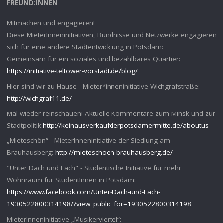
FREUND:INNEN
Mitmachen und engagieren!
Diese MieterInneninitiativen, Bündnisse und Netzwerke engagieren
sich für eine andere Stadtentwicklung in Potsdam:
Gemeinsam für ein soziales und bezahlbares Quartier:
https://initiative-teltower-vorstadt.de/blog/
Hier sind wir zu Hause - Mieter*inneninitiative Wichgrafstraße:
http://wichgraf11.de/
Mal wieder reinschauen! Aktuelle Kommentare zum Minsk und zur
Stadtpolitik:
http://keinausverkaufderpotsdamermitte.de/aboutus
„Mieteschön“ - MieterInneninitiative der Siedlung am
Brauhausberg:
http://mieteschoen-brauhausberg.de/
"Unter Dach und Fach" - Studentische Initiative für mehr
Wohnraum für StudentInnen in Potsdam:
https://www.facebook.com/Unter-Dach-und-Fach-
1930522800314198/?view_public_for=1930522800314198
MieterInneninitiative „Musikerviertel“: