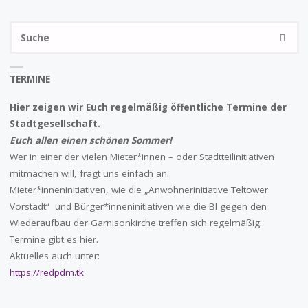
HOHENZOLLERNSTREIT"
S
SUCHE
na
TERMINE
Hier zeigen wir Euch regelmäßig öffentliche Termine der
Stadtgesellschaft.
Euch allen einen schönen Sommer!
Wer in einer der vielen Mieter*innen – oder Stadtteilinitiativen
mitmachen will, fragt uns einfach an.
Mieter*inneninitiativen, wie die „Anwohnerinitiative Teltower
Vorstadt“ und Bürger*inneninitiativen wie die BI gegen den
Wiederaufbau der Garnisonkirche treffen sich regelmäßig.
Termine gibt es hier.
Aktuelles auch unter:
https://redpdm.tk