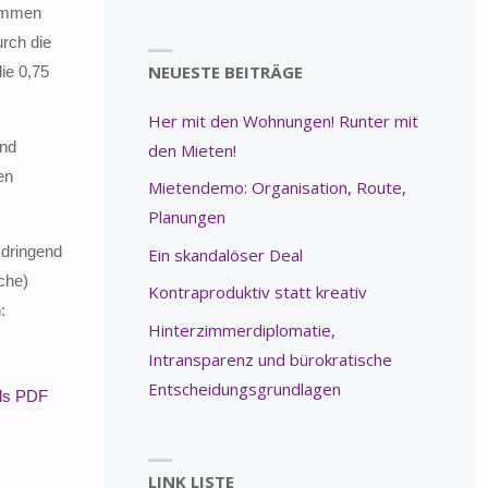
kommen
urch die
NEUESTE BEITRÄGE
die 0,75
Her mit den Wohnungen! Runter mit
und
den Mieten!
en
Mietendemo: Organisation, Route,
Planungen
 dringend
Ein skandalöser Deal
che)
Kontraproduktiv statt kreativ
:
Hinterzimmerdiplomatie,
Intransparenz und bürokratische
Entscheidungsgrundlagen
als PDF
LINK LISTE