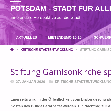
POTSDAM - STADT FÜR ALL
Eine andere Perspektive auf die Stadt
Zum
AKTUELLES
MIETENDEMO 10.10.
SCHWERP
Inhalt
START
KRITISCHE STADTENTWICKLUNG
STIFTUNG GARNIS
SPANNENDE RECHERCHEN UND BEITRÄGE? SPENDEN S
springen
Stiftung Garnisonkirche sp
27. JANUAR 2020
KRITISCHE STADTENTWICKLUN
Einerseits wird in der Öffentlichkeit vom Dialog geschwafe
Kosten des Bundes erarbeitet werden. Ein Nachtrag zur 