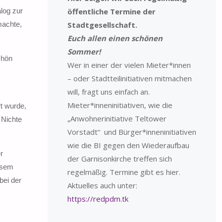
log zur
öffentliche Termine der
machte,
Stadtgesellschaft.
Euch allen einen schönen
Sommer!
chön
Wer in einer der vielen Mieter*innen
– oder Stadtteilinitiativen mitmachen
will, fragt uns einfach an.
Mieter*inneninitiativen, wie die
t wurde,
„Anwohnerinitiative Teltower
 Nichte
Vorstadt“ und Bürger*inneninitiativen
wie die BI gegen den Wiederaufbau
r
der Garnisonkirche treffen sich
esem
regelmäßig. Termine gibt es hier.
bei der
Aktuelles auch unter:
https://redpdm.tk