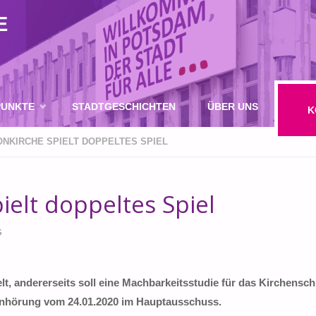
E
UNKTE
STADTGESCHICHTEN
ÜBER UNS
K
ONKIRCHE SPIELT DOPPELTES SPIEL
IE UNS
ielt doppeltes Spiel
SUCHE
G
lt, andererseits soll eine Machbarkeitsstudie für das Kirchenschi
Anhörung vom 24.01.2020 im Hauptausschuss.