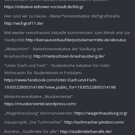
https://initiative-teltower-vorstadt.de/blog/
Hier sind wir zu Hause - Mieter*inneninitiative Wichgrafstraße:
http://wichgraf11.de/
Mal wieder reinschauen! Aktuelle Kommentare zum Minsk und zur
Stadtpolitik:
http://keinausverkaufderpotsdamermitte.de/aboutus
„Mieteschön“ - MieterInneninitiative der Siedlung am
Brauhausberg:
http://mieteschoen-brauhausberg.de/
"Unter Dach und Fach" - Studentische Initiative für mehr
Wohnraum für StudentInnen in Potsdam:
https://www.facebook.com/Unter-Dach-und-Fach-
1930522800314198/?view_public_for=1930522800314198
MieterInneninitiative „Musikerviertel“:
https://musikerviertel.wordpress.com/
„Wagenhausburg“ Herrmanswerder:
https://wagenhausburg.org/
Hausprojekt „Die Tuchmacher“:
http://tuchmacher.pilotton.com/
Bündnis „Stadtmitte für alle“:
http://stadtmittefueralle.de/