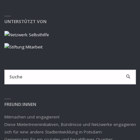
UNTERSTÜTZT VON
S
SUCHE
na
FREUND:INNEN
Mitmachen und engagieren!
Diese MieterInneninitiativen, Bündnisse und Netzwerke engagieren
sich für eine andere Stadtentwicklung in Potsdam:
Gemeinsam für ein soziales und bezahlbares Quartier: