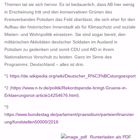
Themen tat sie sich hervor. Es ist bedauerlich, dass AB hier wenig
in Erscheinung tritt und den konservativen Grünen des
Kreisverbandes Potsdam das Feld überlässt, die sich eher für den
Aufbau der historischen Innenstadt als für Klimaschutz und soziale
Mieten- und Wohnpolitik einsetzen. Sie sind sogar bereit, den
militärischen Aktivitäten deutscher Soldaten im Ausland in
Potsdam zu gedenken und somit CDU und AfD in ihrem
Nationalismus Vorschub zu leisten. Ganz im Sinne des
Programms: Deutschland – alles ist drin.
*1
https://de.wikipedia.org/wiki/Deutscher_R%C3%BCstungsexport
*2 (
https://www.n-tv.de/politik/Rekordspende-bringt-Gruene-in-
Erklaerungsnot-article14254676.html
).
*3
h
ttps://www.bundestag.de/parlament/praesidium/parteienfinanzier
ung/fundstellen50000/2016
Runterladen als PDF