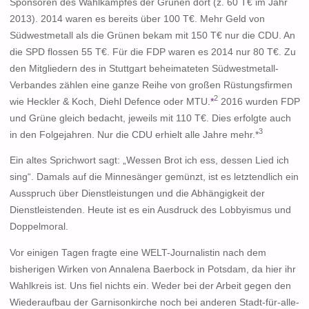
Sponsoren des Wahlkampfes der Grünen dort (z. 60 T€ im Jahr
2013). 2014 waren es bereits über 100 T€. Mehr Geld von
Südwestmetall als die Grünen bekam mit 150 T€ nur die CDU. An
die SPD flossen 55 T€. Für die FDP waren es 2014 nur 80 T€. Zu
den Mitgliedern des in Stuttgart beheimateten Südwestmetall-
Verbandes zählen eine ganze Reihe von großen Rüstungsfirmen
2
wie Heckler & Koch, Diehl Defence oder MTU
.*
2016 wurden FDP
und Grüne gleich bedacht, jeweils mit 110 T€. Dies erfolgte auch
3
in den Folgejahren. Nur die CDU erhielt alle Jahre mehr.*
Ein altes Sprichwort sagt: „Wessen Brot ich ess, dessen Lied ich
sing“. Damals auf die Minnesänger gemünzt, ist es letztendlich ein
Ausspruch über Dienstleistungen und die Abhängigkeit der
Dienstleistenden. Heute ist es ein Ausdruck des Lobbyismus und
Doppelmoral.
Vor einigen Tagen fragte eine WELT-Journalistin nach dem
bisherigen Wirken von Annalena Baerbock in Potsdam, da hier ihr
Wahlkreis ist. Uns fiel nichts ein. Weder bei der Arbeit gegen den
Wiederaufbau der Garnisonkirche noch bei anderen Stadt-für-alle-