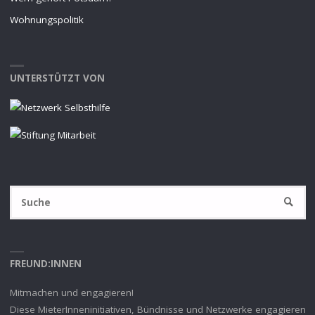
Wohnungspolitik
UNTERSTÜTZT VON
S
SUCHE
na
FREUND:INNEN
Mitmachen und engagieren!
Diese MieterInneninitiativen, Bündnisse und Netzwerke engagieren