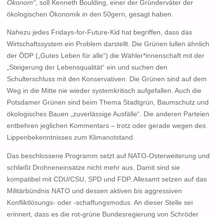
Ökonom“
, soll Kenneth Boulding, einer der Gründerväter der
ökologischen Ökonomik in den 50gern, gesagt haben.
Nahezu jedes Fridays-for-Future-Kid hat begriffen, dass das
Wirtschaftssystem ein Problem darstellt. Die Grünen lullen ähnlich
der ÖDP („Gutes Leben für alle“) die Wähler*innenschaft mit der
„Steigerung der Lebensqualität“ ein und suchen den
Schulterschluss mit den Konservativen. Die Grünen sind auf dem
Weg in die Mitte nie wieder systemkritisch aufgefallen. Auch die
Potsdamer Grünen sind beim Thema Stadtgrün, Baumschutz und
ökologisches Bauen „zuverlässige Ausfälle“. Die anderen Parteien
entbehren jeglichen Kommentars – trotz oder gerade wegen des
Lippenbekenntnisses zum Klimanotstand.
Das beschlossene Programm setzt auf NATO-Osterweiterung und
schließt Drohneneinsätze nicht mehr aus. Damit sind sie
kompatibel mit CDU/CSU, SPD und FDP. Allesamt setzen auf das
Militärbündnis NATO und dessen aktiven bis aggressiven
Konfliktlösungs- oder -schaffungsmodus. An dieser Stelle sei
erinnert, dass es die rot-grüne Bundesregierung von Schröder