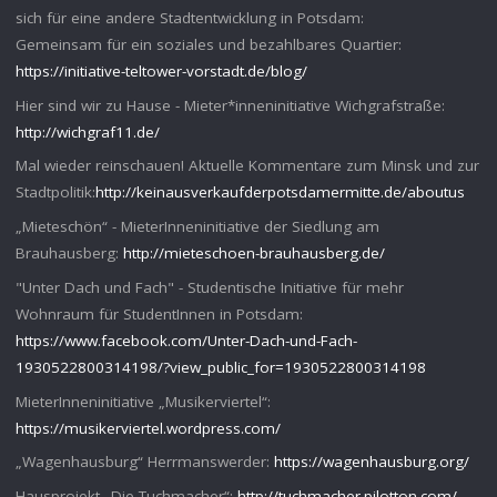
sich für eine andere Stadtentwicklung in Potsdam:
Gemeinsam für ein soziales und bezahlbares Quartier:
https://initiative-teltower-vorstadt.de/blog/
Hier sind wir zu Hause - Mieter*inneninitiative Wichgrafstraße:
http://wichgraf11.de/
Mal wieder reinschauen! Aktuelle Kommentare zum Minsk und zur
Stadtpolitik:
http://keinausverkaufderpotsdamermitte.de/aboutus
„Mieteschön“ - MieterInneninitiative der Siedlung am
Brauhausberg:
http://mieteschoen-brauhausberg.de/
"Unter Dach und Fach" - Studentische Initiative für mehr
Wohnraum für StudentInnen in Potsdam:
https://www.facebook.com/Unter-Dach-und-Fach-
1930522800314198/?view_public_for=1930522800314198
MieterInneninitiative „Musikerviertel“:
https://musikerviertel.wordpress.com/
„Wagenhausburg“ Herrmanswerder:
https://wagenhausburg.org/
Hausprojekt „Die Tuchmacher“:
http://tuchmacher.pilotton.com/