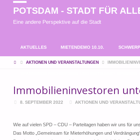
POTSDAM - STADT FÜR ALL
Eine andere Perspektive auf die Stadt
Zum
AKTUELLES
MIETENDEMO 10.10.
SCHWERP
Inhalt
START
AKTIONEN UND VERANSTALTUNGEN
IMMOBILIENIN
SPANNENDE RECHERCHEN UND BEITRÄGE? SPENDEN S
springen
Immobilieninvestoren unt
8. SEPTEMBER 2022
AKTIONEN UND VERANSTALT
Wie auf vielen SPD – CDU – Parteitagen haben wir uns für 
Das Motto „Gemeinsam für Mieterhöhungen und Verdrängung“ ha