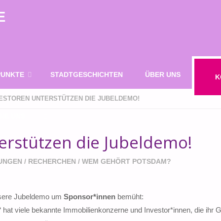
E
UNKTE
STADTGESCHICHTEN
ÜBER UNS
K
VESTOREN UNTERSTÜTZEN DIE JUBELDEMO!
IE UNS
erstützen die Jubeldemo!
SUCHE
UNGEN
/
RECHERCHEN
/
WEM GEHÖRT POTSDAM?
unsere Jubeldemo um
Sponsor*innen
bemüht:
t viele bekannte Immobilienkonzerne und Investor*innen, die ihr G