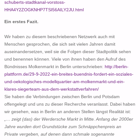
schuberts-stadtkanal-vorstoss-
HHA4Y2ZOGKNHP7TSI56AILY2JU.html
Ein erstes Fazit.
Wir haben zu diesem beschriebenen Netzwerk auch mit
Menschen gesprochen, die sich seit vielen Jahren damit
auseinandersetzen, weil sie die Folgen dieser Stadtpolitik sehen
und benennen können. Viele von ihnen haben den Aufruf des
Bündnisses Molkenmarkt in Berlin unterschrieben:
http://berlin-
plattform.de/29-9-2022-ein-breites-buendnis-fordert-ein-soziales-
und-oekologisches-modellquartier-am-molkenmarkt-und-ein-
klares-siegerteam-aus-dem-werkstattverfahren/
Sie haben die Verbindungen zwischen Berlin und Potsdam
offengelegt und uns zu dieser Recherche veranlasst. Dabei haben
wir gesehen, was in Berlin an anderen Stellen längst Realität ist:
„… zeigt (das) der Werdersche Markt in Mitte. Anfang der 2000er
Jahre wurden dort Grundstücke zum Schnäppchenpreis an
Private vergeben, auf denen dann schmale sogenannte