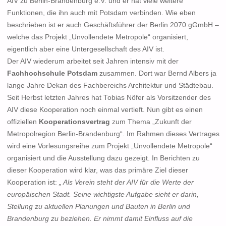
AIV zu Berlin-Brandenburg e.V. und er hat viele weitere
Funktionen, die ihn auch mit Potsdam verbinden. Wie eben
beschrieben ist er auch Geschäftsführer der Berlin 2070 gGmbH –
welche das Projekt „Unvollendete Metropole“ organisiert,
eigentlich aber eine Untergesellschaft des AIV ist.
Der AIV wiederum arbeitet seit Jahren intensiv mit der
Fachhochschule Potsdam
zusammen. Dort war Bernd Albers ja
lange Jahre Dekan des Fachbereichs Architektur und Städtebau.
Seit Herbst letzten Jahres hat Tobias Nöfer als Vorsitzender des
AIV diese Kooperation noch einmal vertieft. Nun gibt es einen
offiziellen
Kooperationsvertrag
zum Thema „Zukunft der
Metropolregion Berlin-Brandenburg“. Im Rahmen dieses Vertrages
wird eine Vorlesungsreihe zum Projekt „Unvollendete Metropole“
organisiert und die Ausstellung dazu gezeigt. In Berichten zu
dieser Kooperation wird klar, was das primäre Ziel dieser
Kooperation ist:
„ Als Verein steht der AIV für die Werte der
europäischen Stadt. Seine wichtigste Aufgabe sieht er darin,
Stellung zu aktuellen Planungen und Bauten in Berlin und
Brandenburg zu beziehen. Er nimmt damit Einfluss auf die