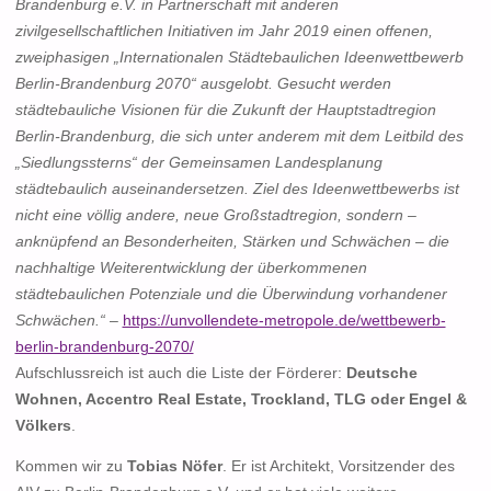
Brandenburg e.V. in Partnerschaft mit anderen
zivilgesellschaftlichen Initiativen im Jahr 2019 einen offenen,
zweiphasigen „Internationalen Städtebaulichen Ideenwettbewerb
Berlin-Brandenburg 2070“ ausgelobt. Gesucht werden
städtebauliche Visionen für die Zukunft der Hauptstadtregion
Berlin-Brandenburg, die sich unter anderem mit dem Leitbild des
„Siedlungssterns“ der Gemeinsamen Landesplanung
städtebaulich auseinandersetzen. Ziel des Ideenwettbewerbs ist
nicht eine völlig andere, neue Großstadtregion, sondern –
anknüpfend an Besonderheiten, Stärken und Schwächen – die
nachhaltige Weiterentwicklung der überkommenen
städtebaulichen Potenziale und die Überwindung vorhandener
Schwächen.“
–
https://unvollendete-metropole.de/wettbewerb-
berlin-brandenburg-2070/
Aufschlussreich ist auch die Liste der Förderer:
Deutsche
Wohnen, Accentro Real Estate, Trockland, TLG oder Engel &
Völkers
.
Kommen wir zu
Tobias Nöfer
. Er ist Architekt, Vorsitzender des