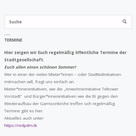
S
SUCHE
na
TERMINE
Hier zeigen wir Euch regelmäßig öffentliche Termine der
Stadtgesellschaft.
Euch allen einen schönen Sommer!
Wer in einer der vielen Mieter*innen – oder Stadtteilinitiativen
mitmachen will, fragt uns einfach an.
Mieter*inneninitiativen, wie die „Anwohnerinitiative Teltower
Vorstadt“ und Bürger*inneninitiativen wie die BI gegen den
Wiederaufbau der Garnisonkirche treffen sich regelmäßig.
Termine gibt es hier.
Aktuelles auch unter:
https://redpdm.tk