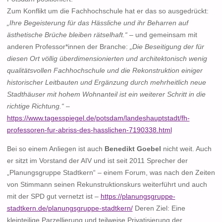
Zum Konflikt um die Fachhochschule hat er das so ausgedrückt:
„Ihre Begeisterung für das Hässliche und ihr Beharren auf
ästhetische Brüche bleiben rätselhaft.“
– und gemeinsam mit
anderen Professor*innen der Branche:
„Die Beseitigung der für
diesen Ort völlig überdimensionierten und architektonisch wenig
qualitätsvollen Fachhochschule und die Rekonstruktion einiger
historischer Leitbauten und Ergänzung durch mehrheitlich neue
Stadthäuser mit hohem Wohnanteil ist ein weiterer Schritt in die
richtige Richtung.“
–
https://www.tagesspiegel.de/potsdam/landeshauptstadt/fh-
professoren-fur-abriss-des-hasslichen-7190338.html
Bei so einem Anliegen ist auch
Benedikt Goebel
nicht weit. Auch
er sitzt im Vorstand der AIV und ist seit 2011 Sprecher der
„Planungsgruppe Stadtkern“ – einem Forum, was nach den Zeiten
von Stimmann seinen Rekunstruktionskurs weiterführt und auch
mit der SPD gut vernetzt ist –
https://planungsgruppe-
stadtkern.de/planungsgruppe-stadtkern/
Deren Ziel: Eine
kleinteilige Parzellierung und teilweise Privatisierung der