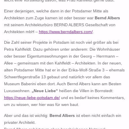
leicht eine Vorstellung davon, was Frau Kahlfeldt gerne baut.
Einer derjenigen, welche dann in der Potsdamer Mitte als
Architekten zum Zuge kamen ist oder besser war
Bernd Albers
mit seinem Architekturbüro BERND ALBERS Gesellschaft von
Architekten mbH –
https://www.berndalbers.com/
.
Die Zahl seiner Projekte in Potsdam ist noch viel größer als bei
Petra Kahlfeldt. Dazu gehören unter anderem: Die Wohnhäuser
oder besser Eigentumswohnungen in der Georg – Herrmann –
Allee – gemeinsam mit den Kahlfeldt – Architekten. In der neuen,
alten Potsdamer Mitte hat er in der Erika-Wolf-Straße 3 – ehemals
Schwertfegerstraße 13 gebaut und natürlich vor allem das
Museum Baberini eben dort. Auch Bernd Albers kann am Besten
Luxuswohnen.
„Neue Liebe“
heißen die Villen in Bornstedt:
https://neue-liebe-potsdam.de/
und es bedarf keines Kommentars,
um zu wissen, wer hier was für wen baut.
Aber und das ist wichtig:
Bernd Albers
ist eben nicht einfach ein
privater Architekt.