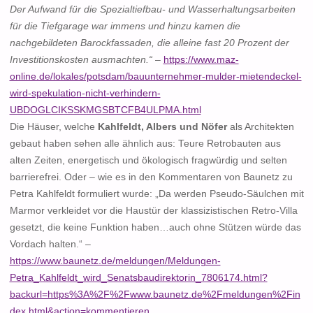
Der Aufwand für die Spezialtiefbau- und Wasserhaltungsarbeiten
für die Tiefgarage war immens und hinzu kamen die
nachgebildeten Barockfassaden, die alleine fast 20 Prozent der
Investitionskosten ausmachten.“
–
https://www.maz-
online.de/lokales/potsdam/bauunternehmer-mulder-mietendeckel-
wird-spekulation-nicht-verhindern-
UBDOGLCIKSSKMGSBTCFB4ULPMA.html
Die Häuser, welche
Kahlfeldt, Albers und Nöfer
als Architekten
gebaut haben sehen alle ähnlich aus: Teure Retrobauten aus
alten Zeiten, energetisch und ökologisch fragwürdig und selten
barrierefrei. Oder – wie es in den Kommentaren von Baunetz zu
Petra Kahlfeldt formuliert wurde: „Da werden Pseudo-Säulchen mit
Marmor verkleidet vor die Haustür der klassizistischen Retro-Villa
gesetzt, die keine Funktion haben…auch ohne Stützen würde das
Vordach halten.“ –
https://www.baunetz.de/meldungen/Meldungen-
Petra_Kahlfeldt_wird_Senatsbaudirektorin_7806174.html?
backurl=https%3A%2F%2Fwww.baunetz.de%2Fmeldungen%2Fin
dex.html&action=kommentieren