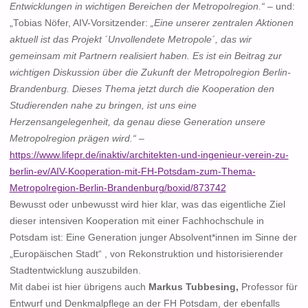
Entwicklungen in wichtigen Bereichen der Metropolregion.“
– und:
„Tobias Nöfer, AIV-Vorsitzender:
„Eine unserer zentralen Aktionen
aktuell ist das Projekt ´Unvollendete Metropole´, das wir
gemeinsam mit Partnern realisiert haben. Es ist ein Beitrag zur
wichtigen Diskussion über die Zukunft der Metropolregion Berlin-
Brandenburg. Dieses Thema jetzt durch die Kooperation den
Studierenden nahe zu bringen, ist uns eine
Herzensangelegenheit, da genau diese Generation unsere
Metropolregion prägen wird.“
–
https://www.lifepr.de/inaktiv/architekten-und-ingenieur-verein-zu-
berlin-ev/AIV-Kooperation-mit-FH-Potsdam-zum-Thema-
Metropolregion-Berlin-Brandenburg/boxid/873742
Bewusst oder unbewusst wird hier klar, was das eigentliche Ziel
dieser intensiven Kooperation mit einer Fachhochschule in
Potsdam ist: Eine Generation junger Absolvent*innen im Sinne der
„Europäischen Stadt“ , von Rekonstruktion und historisierender
Stadtentwicklung auszubilden.
Mit dabei ist hier übrigens auch
Markus Tubbesing,
Professor für
Entwurf und Denkmalpflege an der FH Potsdam, der ebenfalls