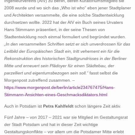
Ingenieurvereins (AIV) zu Berlin, deren Kuratoriumsmitglied sie
2008 wurde und wo sich das „Who ist who“ eben jener Stadtplaner
und Architekten versammelte, die eine solche Stadtentwicklung
durchsetzen wollte. 2022 hat der AIV ein Buch seines Urvaters
Hans Stimmann präsentiert, in der seine Thesen von
Stadtentwicklung noch einmal formuliert und begründet wurden.
„In den versammelten Schriften setzt er sich unverdrossen für das
Leitbild der Europäischen Stadt ein, tritt vehement ein für die
Rekonstruktion des historischen Stadtgrundrisses in der Berliner
Mitte und erneuert sein Plädoyer für einen Städtebau, der
parzelliert und eigentumsbezogen sein soll.“
fasst selbst die
Morgenpost zutreffend zusammen. –
https://www.morgenpost.de/berlin/article234767475/Hans-
Stimmann-Ansichten-eines-Geschmacksdiktators.html
Auch in Potsdam ist
Petra Kahlfeldt
schon längere Zeit aktiv.
Fünf Jahre – von 2017 – 2021 war sie Mitglied im Gestaltungsrat
der Stadt Potsdam und hat in dieser Zeit wichtige
Gestaltungskonflikte – vor allem um die Potsdamer Mitte erlebt