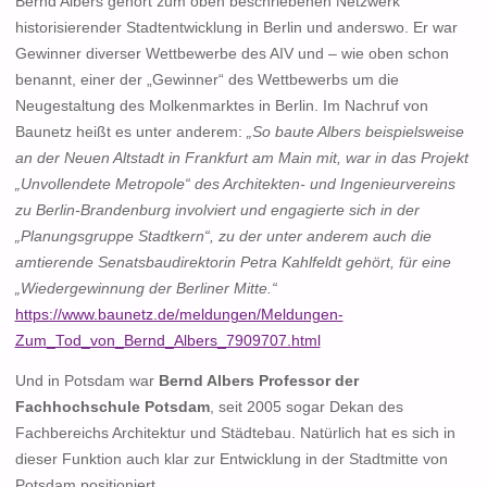
Bernd Albers gehört zum oben beschriebenen Netzwerk
historisierender Stadtentwicklung in Berlin und anderswo. Er war
Gewinner diverser Wettbewerbe des AIV und – wie oben schon
benannt, einer der „Gewinner“ des Wettbewerbs um die
Neugestaltung des Molkenmarktes in Berlin. Im Nachruf von
Baunetz heißt es unter anderem:
„So baute Albers beispielsweise
an der Neuen Altstadt in Frankfurt am Main mit, war in das Projekt
„Unvollendete Metropole“ des Architekten- und Ingenieurvereins
zu Berlin-Brandenburg involviert und engagierte sich in der
„Planungsgruppe Stadtkern“, zu der unter anderem auch die
amtierende Senatsbaudirektorin Petra Kahlfeldt gehört, für eine
„Wiedergewinnung der Berliner Mitte.“
https://www.baunetz.de/meldungen/Meldungen-
Zum_Tod_von_Bernd_Albers_7909707.html
Und in Potsdam war
Bernd Albers Professor der
Fachhochschule Potsdam
, seit 2005 sogar Dekan des
Fachbereichs Architektur und Städtebau. Natürlich hat es sich in
dieser Funktion auch klar zur Entwicklung in der Stadtmitte von
Potsdam positioniert.