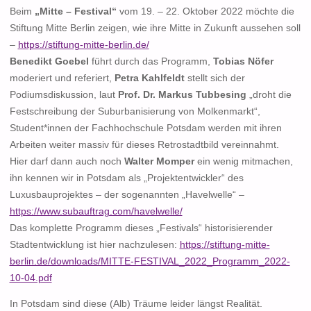
Beim
„Mitte – Festival“
vom 19. – 22. Oktober 2022 möchte die
Stiftung Mitte Berlin zeigen, wie ihre Mitte in Zukunft aussehen soll
–
https://stiftung-mitte-berlin.de/
Benedikt Goebel
führt durch das Programm,
Tobias Nöfer
moderiert und referiert,
Petra Kahlfeldt
stellt sich der
Podiumsdiskussion, laut
Prof. Dr. Markus Tubbesing
„droht die
Festschreibung der Suburbanisierung von Molkenmarkt“,
Student*innen der Fachhochschule Potsdam werden mit ihren
Arbeiten weiter massiv für dieses Retrostadtbild vereinnahmt.
Hier darf dann auch noch
Walter Momper
ein wenig mitmachen,
ihn kennen wir in Potsdam als „Projektentwickler“ des
Luxusbauprojektes – der sogenannten „Havelwelle“ –
https://www.subauftrag.com/havelwelle/
Das komplette Programm dieses „Festivals“ historisierender
Stadtentwicklung ist hier nachzulesen:
https://stiftung-mitte-
berlin.de/downloads/MITTE-FESTIVAL_2022_Programm_2022-
10-04.pdf
In Potsdam sind diese (Alb) Träume leider längst Realität.