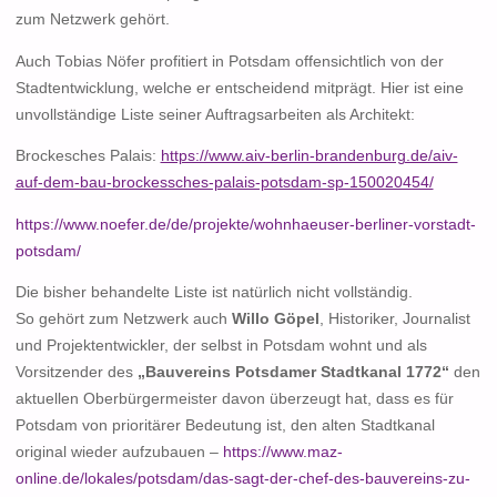
zum Netzwerk gehört.
Auch Tobias Nöfer profitiert in Potsdam offensichtlich von der
Stadtentwicklung, welche er entscheidend mitprägt. Hier ist eine
unvollständige Liste seiner Auftragsarbeiten als Architekt:
Brockesches Palais:
https://www.aiv-berlin-brandenburg.de/aiv-
auf-dem-bau-brockessches-palais-potsdam-sp-150020454/
https://www.noefer.de/de/projekte/wohnhaeuser-berliner-vorstadt-
potsdam/
Die bisher behandelte Liste ist natürlich nicht vollständig.
So gehört zum Netzwerk auch
Willo Göpel
, Historiker, Journalist
und Projektentwickler, der selbst in Potsdam wohnt und als
Vorsitzender des
„Bauvereins Potsdamer Stadtkanal 1772“
den
aktuellen Oberbürgermeister davon überzeugt hat, dass es für
Potsdam von prioritärer Bedeutung ist, den alten Stadtkanal
original wieder aufzubauen –
https://www.maz-
online.de/lokales/potsdam/das-sagt-der-chef-des-bauvereins-zu-