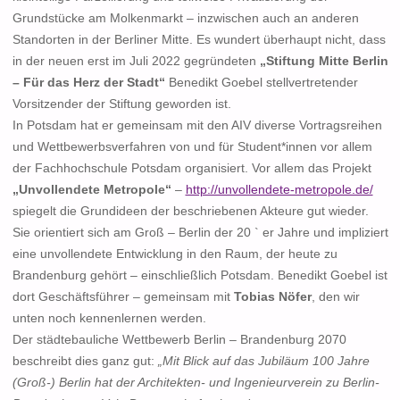
Grundstücke am Molkenmarkt – inzwischen auch an anderen
Standorten in der Berliner Mitte. Es wundert überhaupt nicht, dass
in der neuen erst im Juli 2022 gegründeten
„Stiftung Mitte Berlin
– Für das Herz der Stadt“
Benedikt Goebel stellvertretender
Vorsitzender der Stiftung geworden ist.
In Potsdam hat er gemeinsam mit den AIV diverse Vortragsreihen
und Wettbewerbsverfahren von und für Student*innen vor allem
der Fachhochschule Potsdam organisiert. Vor allem das Projekt
„Unvollendete Metropole“
–
http://unvollendete-metropole.de/
spiegelt die Grundideen der beschriebenen Akteure gut wieder.
Sie orientiert sich am Groß – Berlin der 20 ` er Jahre und impliziert
eine unvollendete Entwicklung in den Raum, der heute zu
Brandenburg gehört – einschließlich Potsdam. Benedikt Goebel ist
dort Geschäftsführer – gemeinsam mit
Tobias Nöfer
, den wir
unten noch kennenlernen werden.
Der städtebauliche Wettbewerb Berlin – Brandenburg 2070
beschreibt dies ganz gut:
„Mit Blick auf das Jubiläum 100 Jahre
(Groß-) Berlin hat der Architekten- und Ingenieurverein zu Berlin-