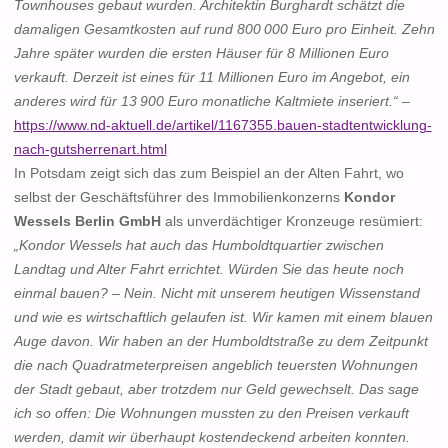
Townhouses gebaut wurden. Architektin Burghardt schätzt die
damaligen Gesamtkosten auf rund 800 000 Euro pro Einheit. Zehn
Jahre später wurden die ersten Häuser für 8 Millionen Euro
verkauft. Derzeit ist eines für 11 Millionen Euro im Angebot, ein
anderes wird für 13 900 Euro monatliche Kaltmiete inseriert.“
–
https://www.nd-aktuell.de/artikel/1167355.bauen-stadtentwicklung-
nach-gutsherrenart.html
In Potsdam zeigt sich das zum Beispiel an der Alten Fahrt, wo
selbst der Geschäftsführer des Immobilienkonzerns
Kondor
Wessels Berlin GmbH
als unverdächtiger Kronzeuge resümiert:
„Kondor Wessels hat auch das Humboldtquartier zwischen
Landtag und Alter Fahrt errichtet. Würden Sie das heute noch
einmal bauen? – Nein. Nicht mit unserem heutigen Wissenstand
und wie es wirtschaftlich gelaufen ist. Wir kamen mit einem blauen
Auge davon. Wir haben an der Humboldtstraße zu dem Zeitpunkt
die nach Quadratmeterpreisen angeblich teuersten Wohnungen
der Stadt gebaut, aber trotzdem nur Geld gewechselt. Das sage
ich so offen: Die Wohnungen mussten zu den Preisen verkauft
werden, damit wir überhaupt kostendeckend arbeiten konnten.