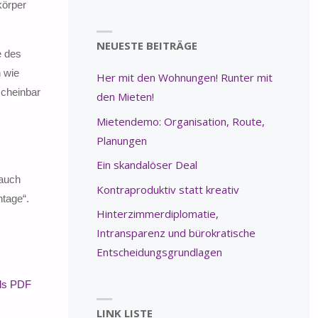
körper
NEUESTE BEITRÄGE
e des
n wie
Her mit den Wohnungen! Runter mit
scheinbar
den Mieten!
Mietendemo: Organisation, Route,
Planungen
Ein skandalöser Deal
 auch
Kontraproduktiv statt kreativ
ntage“.
Hinterzimmerdiplomatie,
Intransparenz und bürokratische
Entscheidungsgrundlagen
als PDF
LINK LISTE