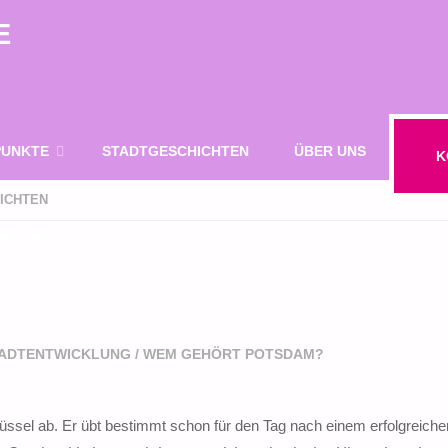
E
UNKTE
STADTGESCHICHTEN
ÜBER UNS
K
ICHTEN
IE UNS
SUCHE
TADTENTWICKLUNG
/
WEM GEHÖRT POTSDAM?
ssel ab. Er übt bestimmt schon für den Tag nach einem erfolgreiche