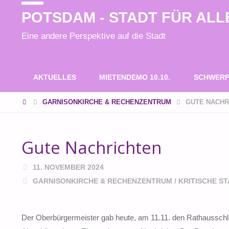
POTSDAM - STADT FÜR ALL
Eine andere Perspektive auf die Stadt
Zum
AKTUELLES
MIETENDEMO 10.10.
SCHWERP
Inhalt
START
GARNISONKIRCHE & RECHENZENTRUM
GUTE NACHR
SPANNENDE RECHERCHEN UND BEITRÄGE? SPENDEN S
springen
Gute Nachrichten
11. NOVEMBER 2024
GARNISONKIRCHE & RECHENZENTRUM
/
KRITISCHE S
Der Oberbürgermeister gab heute, am 11.11. den Rathausschlü