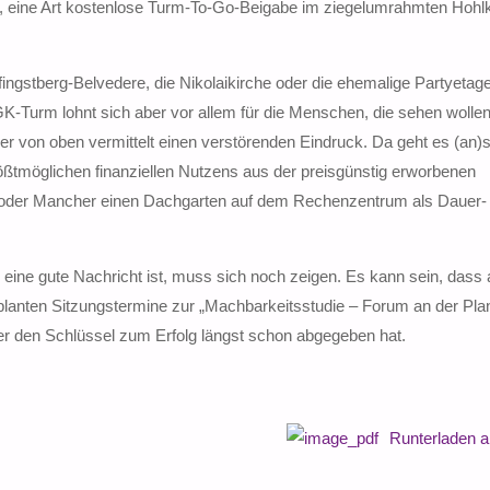
d, eine Art kostenlose Turm-To-Go-Beigabe im ziegelumrahmten Hohl
fingstberg-Belvedere, die Nikolaikirche oder die ehemalige Partyetag
 GK-Turm lohnt sich aber vor allem für die Menschen, die sehen wolle
r von oben vermittelt einen verstörenden Eindruck. Da geht es (an)
ößtmöglichen finanziellen Nutzens aus der preisgünstig erworbenen
 oder Mancher einen Dachgarten auf dem Rechenzentrum als Dauer-
 eine gute Nachricht ist, muss sich noch zeigen. Es kann sein, dass
eplanten Sitzungstermine zur „Machbarkeitsstudie – Forum an der Pla
er den Schlüssel zum Erfolg längst schon abgegeben hat.
Runterladen 