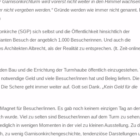
Garnisonkirchturm wird vorerst nicht weiter in den Himmel wachsen
r nicht vergeben werden.“
Gründe werden wie immer nicht genannt. 
)
kirche (SGP) sich selbst und die Öffentlichkeit hinsichtlich der
anten Besuch der angeblich 1.000 Besucherinnen. Und auch die
hitekten Albrecht, als der Realität zu entsprechen. (lt. Zeit-online
für den Bau und die Errichtung der Turmhaube öffentlich einzugestehen
 notwendige Geld und viele Besucher/innen hat und Beleg liefern. Die
g. Die Schere geht immer weiter auf. Gott sei Dank.
„Kein Geld für die
n Magnet für Besucher/innen. Es gab noch keinem einzigen Tag an de
lich wurde. Viel zu selten sind Besucher/innen auf dem Turm zu sehen,
ediglich in wenigen Momenten in der viel zu kleinen Ausstellung. Zu 
ch, zu wenig Garnisonkirchengeschichte, tendenziöse Darstellungen 