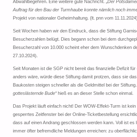
Abwahlbegehren. Eine weitere gute Nachricht. „
Der Potsdamer 
Auftrag für den Bau der Turmhaube konnte nämlich noch imme
Projekt von nationaler Geheimhaltung. (lt. pnn vom 11.11.2024
Seit Wochen haben wir den Eindruck, dass die Stiftung Garnison
Besucherzahlen belügt. Dies begann schon bei dem durchgepl
Besucherzahl von 10.000 scheint eher dem Wunschdenken des Arc
27.10.2024).
Seit Monaten ist die SGP nicht bereit das finanzielle Defizit 
anders wäre, würde diese Stiftung damit protzen, dass sie das
Baukosten steigen schneller als die Geldmittel bei der Stiftun
gotteslästernde Bude“
hieß es an dieser Stelle schon einmal.
Das Projekt läuft einfach nicht! Der WOW-Effekt-Turm ist kei
gesperrtes Zeitfenster bei der Online-Ticketbestellung ersicht
dass auf einen Andrang geschlossen werden kann. Voll ist es l
immer öfter befremdliche Meldungen erreichen: zu oberflächli