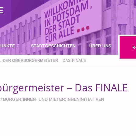
E
UNKTE
STADTGESCHICHTEN
ÜBER UNS
K
. DER OBERBÜRGERMEISTER – DAS FINALE
IE UNS
ürgermeister – Das FINALE
SUCHE
/
BÜRGER:INNEN- UND MIETER:INNENINITIATIVEN