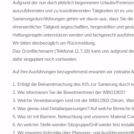
Aufgrund der nun doch plötzlich begonnenen Urlaubs/Ferienz
auszuführenden und zu koordinierenden Tätigkeiten ist es uns
Sanierungsdurchführungen gehen wir davon aus, dass Sie die
ehrenamtlicher Tätigkeit angeschafften, hergestellten und ge
Haftungsregeln unterstützen werden und fachgerecht ausführe
Wir bitten diesbezüglich um Rückmeldung.
Das Grünflächenamt (Telefonat 11.7.18) kann uns aufgrund der
dafür eingeplant noch vorhanden.
Auf Ihre Ausführungen bezugnehmend erwarten wir zeitnahe A
1. Erfolgt die Bekanntmachung des KIS zur Sanierung durch 
2. Wie informieren Sie die BewohnerInnen der WBG1903?
3. Welche Vereinbarungen sind mit der WBG1903 (Strom, Wass
4. Was genau sind Detailanpassungen? Auf welche Bereiche b
5. Was ist mit Barriere, Beleuchtung und unserem Material Co
6. An welcher Stelle werden Sitzgruppe/Grill wieder fest installi
7. Wir erwarten frühzeitig über Planungs- und Ausführungstre