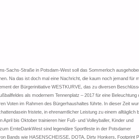
Hans-Sachs-Straße in Potsdam-West soll das Sommerloch ausgehob
en. Na das ist doch mal eine Nachricht, die kaum noch jemand für 
gement der Bürgerinitiative WESTKURVE, das zu diversen Beschlüss
ußballfeldes als modernem Tennenplatz – 2017 für eine Beleuchtung
en Voten im Rahmen des Bürgerhaushaltes führte. In dieser Zeit wur
attendasein fristete, in ehrenamtlicher Leistung zu einem alltäglich 
pril bis Oktober trainieren hier Fuß- und Volleyballer, Kinder und
 zum ErnteDankWest sind legendäre Sportfeste in der Potsdamer
e von Bands wie HASENSCHEISSE, DOTA, Dirty Honkers, Footprint P