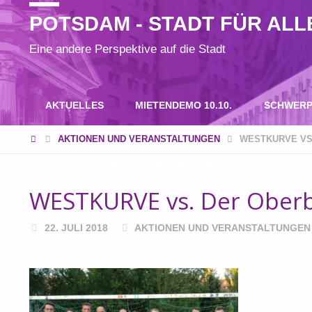
POTSDAM - STADT FÜR ALL
Eine andere Perspektive auf die Stadt
Zum
AKTUELLES
MIETENDEMO 10.10.
SCHWERP
Inhalt
START
AKTIONEN UND VERANSTALTUNGEN
WESTKURVE VS
SPANNENDE RECHERCHEN UND BEITRÄGE? SPENDEN S
springen
WESTKURVE vs. Der Oberb
22. JULI 2018
AKTIONEN UND VERANSTALTUNGEN