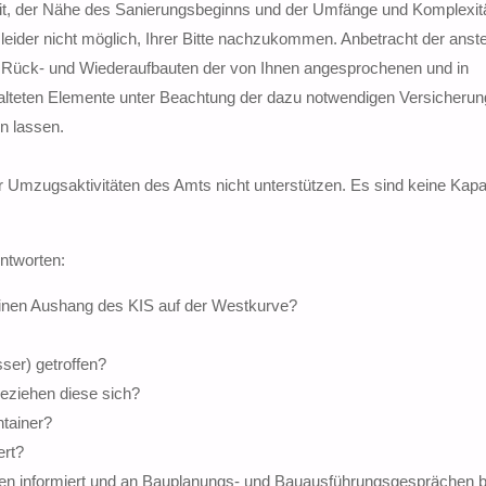
eit, der Nähe des Sanierungsbeginns und der Umfänge und Komplexitä
 leider nicht möglich, Ihrer Bitte nachzukommen. Anbetracht der ans
 Rück- und Wiederaufbauten der von Ihnen angesprochenen und in
stalteten Elemente unter Beachtung der dazu notwendigen Versicherun
n lassen.
 Umzugsaktivitäten des Amts nicht unterstützen. Es sind keine Kapa
ntworten:
einen Aushang des KIS auf der Westkurve?
er) getroffen?
eziehen diese sich?
ntainer?
ert?
ffen informiert und an Bauplanungs- und Bauausführungsgesprächen b