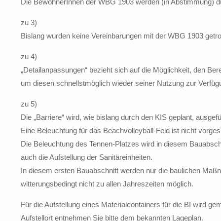
Die BewohnerInnen der WBG 1903 werden (in Abstimmung) dur
zu 3)
Bislang wurden keine Vereinbarungen mit der WBG 1903 getrof
zu 4)
„Detailanpassungen“ bezieht sich auf die Möglichkeit, den Be
um diesen schnellstmöglich wieder seiner Nutzung zur Verfügu
zu 5)
Die „Barriere“ wird, wie bislang durch den KIS geplant, ausgefü
Eine Beleuchtung für das Beachvolleyball-Feld ist nicht vorge
Die Beleuchtung des Tennen-Platzes wird in diesem Bauabschnitt
auch die Aufstellung der Sanitäreinheiten.
In diesem ersten Bauabschnitt werden nur die baulichen Maß
witterungsbedingt nicht zu allen Jahreszeiten möglich.
Für die Aufstellung eines Materialcontainers für die BI wird ge
Aufstellort entnehmen Sie bitte dem bekannten Lageplan.