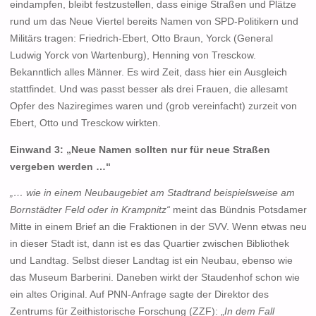
eindampfen, bleibt festzustellen, dass einige Straßen und Plätze
rund um das Neue Viertel bereits Namen von SPD-Politikern und
Militärs tragen: Friedrich-Ebert, Otto Braun, Yorck (General
Ludwig Yorck von Wartenburg), Henning von Tresckow.
Bekanntlich alles Männer. Es wird Zeit, dass hier ein Ausgleich
stattfindet. Und was passt besser als drei Frauen, die allesamt
Opfer des Naziregimes waren und (grob vereinfacht) zurzeit von
Ebert, Otto und Tresckow wirkten.
Einwand 3: „Neue Namen sollten nur für neue Straßen
vergeben werden …“
„… wie in einem Neubaugebiet am Stadtrand beispielsweise am
Bornstädter Feld oder in Krampnitz“
meint das Bündnis Potsdamer
Mitte in einem Brief an die Fraktionen in der SVV. Wenn etwas neu
in dieser Stadt ist, dann ist es das Quartier zwischen Bibliothek
und Landtag. Selbst dieser Landtag ist ein Neubau, ebenso wie
das Museum Barberini. Daneben wirkt der Staudenhof schon wie
ein altes Original. Auf PNN-Anfrage sagte der Direktor des
Zentrums für Zeithistorische Forschung (ZZF): „
In dem Fall