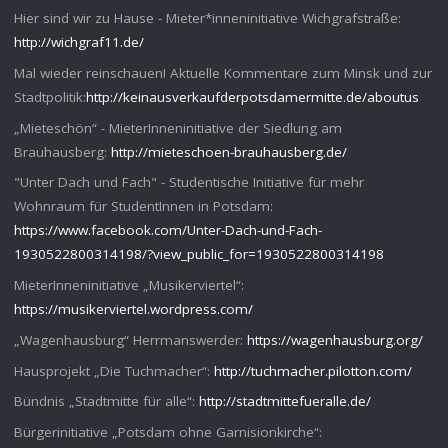
Hier sind wir zu Hause - Mieter*inneninitiative Wichgrafstraße:
http://wichgraf11.de/
Mal wieder reinschauen! Aktuelle Kommentare zum Minsk und zur
Stadtpolitik:
http://keinausverkaufderpotsdamermitte.de/aboutus
„Mieteschön“ - MieterInneninitiative der Siedlung am
Brauhausberg:
http://mieteschoen-brauhausberg.de/
"Unter Dach und Fach" - Studentische Initiative für mehr
Wohnraum für StudentInnen in Potsdam:
https://www.facebook.com/Unter-Dach-und-Fach-
1930522800314198/?view_public_for=1930522800314198
MieterInneninitiative „Musikerviertel“:
https://musikerviertel.wordpress.com/
„Wagenhausburg“ Herrmanswerder:
https://wagenhausburg.org/
Hausprojekt „Die Tuchmacher“:
http://tuchmacher.pilotton.com/
Bündnis „Stadtmitte für alle“:
http://stadtmittefueralle.de/
Bürgerinitiative „Potsdam ohne Garnisionkirche“: