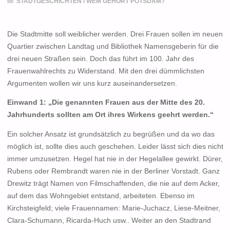
STADTGESCHICHTEN
/
WEM GEHÖRT POTSDAM?
Die Stadtmitte soll weiblicher werden. Drei Frauen sollen im neuen
Quartier zwischen Landtag und Bibliothek Namensgeberin für die
drei neuen Straßen sein. Doch das führt im 100. Jahr des
Frauenwahlrechts zu Widerstand. Mit den drei dümmlichsten
Argumenten wollen wir uns kurz auseinandersetzen.
Einwand 1: „Die genannten Frauen aus der Mitte des 20.
Jahrhunderts sollten am Ort ihres Wirkens geehrt werden.“
Ein solcher Ansatz ist grundsätzlich zu begrüßen und da wo das
möglich ist, sollte dies auch geschehen. Leider lässt sich dies nicht
immer umzusetzen. Hegel hat nie in der Hegelallee gewirkt. Dürer,
Rubens oder Rembrandt waren nie in der Berliner Vorstadt. Ganz
Drewitz trägt Namen von Filmschaffenden, die nie auf dem Acker,
auf dem das Wohngebiet entstand, arbeiteten. Ebenso im
Kirchsteigfeld; viele Frauennamen: Marie-Juchacz, Liese-Meitner,
Clara-Schumann, Ricarda-Huch usw.. Weiter an den Stadtrand