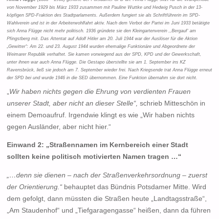
von November 1929 bis März 1933 zusammen mit Pauline Wuttke und Hedwig Pusch in der 13-
köpfigen SPD-Fraktion des Stadtparlaments. Außerdem fungiert sie als Schriftführerin im SPD-
Wahlverein und ist in der Arbeiterwohlfahrt aktiv. Nach dem Verbot der Partei im Juni 1933 betätigte
sich Anna Flügge nicht mehr politisch. 1936 gründete sie den Kleingartenverein ,,Bergauf‘ am
Pfingstberg mit. Das Attentat auf Adolf Hitler am 20. Juli 1944 war der Auslöser für die Aktion
„Gewitter“: Am 22. und 23. August 1944 wurden ehemalige Funktionäre und Abgeordnete der
Weimarer Republik verhaftet. Sie kamen vorwiegend aus der SPD, KPD und der Gewerkschaft,
unter ihnen war auch Anna Flügge. Die Gestapo überstellte sie am 1. September ins KZ
Ravensbrück, ließ sie jedoch am 7. September wieder frei. Nach Kriegsende trat Anna Flügge erneut
der SPD bei und wurde 1946 in die SED übernommen. Eine Funktion übernahm sie dort nicht.
„
Wir haben nichts gegen die Ehrung von verdienten Frauen
unserer Stadt, aber nicht an dieser Stelle“,
schrieb Mitteschön in
einem Demoaufruf. Irgendwie klingt es wie „Wir haben nichts
gegen Ausländer, aber nicht hier.“
Einwand 2: „Straßennamen im Kernbereich einer Stadt
sollten keine politisch motivierten Namen tragen …“
„…denn sie dienen – nach der Straßenverkehrsordnung – zuerst
der Orientierung.“
behauptet das Bündnis Potsdamer Mitte. Wird
dem gefolgt, dann müssten die Straßen heute „Landtagsstraße“,
„Am Staudenhof“ und „Tiefgaragengasse“ heißen, dann da führen