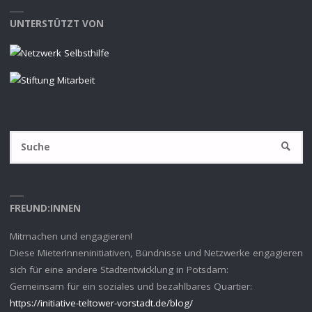
UNTERSTÜTZT VON
S
SUCHE
na
FREUND:INNEN
Mitmachen und engagieren!
Diese MieterInneninitiativen, Bündnisse und Netzwerke engagieren
sich für eine andere Stadtentwicklung in Potsdam:
Gemeinsam für ein soziales und bezahlbares Quartier:
https://initiative-teltower-vorstadt.de/blog/