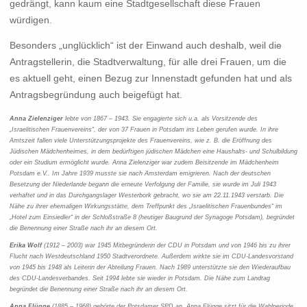
gedrängt, kann kaum eine Stadtgesellschaft diese Frauen
würdigen.
Besonders „unglücklich“ ist der Einwand auch deshalb, weil die
Antragstellerin, die Stadtverwaltung, für alle drei Frauen, um die
es aktuell geht, einen Bezug zur Innenstadt gefunden hat und als
Antragsbegründung auch beigefügt hat.
Anna Zielenziger
lebte von 1867 – 1943. Sie engagierte sich u.a. als Vorsitzende des
„Israelitischen Frauenvereins“, der von 37 Frauen in Potsdam ins Leben gerufen wurde. In ihre
Amtszeit fallen viele Unterstützungsprojekte des Frauenvereins, wie z. B. die Eröffnung des
Jüdischen Mädchenheimes, in dem bedürftigen jüdischen Mädchen eine Haushalts- und Schulbildung
oder ein Studium ermöglicht wurde. Anna Zielenziger war zudem Beisitzende im Mädchenheim
Potsdam e.V.. Im Jahre 1939 musste sie nach Amsterdam emigrieren. Nach der deutschen
Besetzung der Niederlande begann die erneute Verfolgung der Familie, sie wurde im Juli 1943
verhaftet und in das Durchgangslager Westerbork gebracht, wo sie am 22.11.1943 verstarb. Die
Nähe zu ihrer ehemaligen Wirkungsstätte, dem Treffpunkt des „Israelitischen Frauenbundes“ im
„Hotel zum Einsiedler“ in der Schloßstraße 8 (heutiger Baugrund der Synagoge Potsdam), begründet
die Benennung einer Straße nach ihr an diesem Ort.
Erika Wolf
(1912 – 2003) war 1945 Mitbegründerin der CDU in Potsdam und von 1946 bis zu ihrer
Flucht nach Westdeutschland 1950 Stadtverordnete. Außerdem wirkte sie im CDU-Landesvorstand
von 1945 bis 1948 als Leiterin der Abteilung Frauen. Nach 1989 unterstützte sie den Wiederaufbau
des CDU-Landesverbandes. Seit 1994 lebte sie wieder in Potsdam. Die Nähe zum Landtag
begründet die Benennung einer Straße nach ihr an diesem Ort.
Anna Flügge
(1885 – 1968) gehörte der Potsdamer SPD an. Anna Flügge sitzt für die Wahlperiode