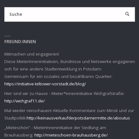
S
SUCHE
na
FREUND:INNEN
Mitmachen und engagieren!
Diese MieterInneninitiativen, Bündnisse und Netzwerke engagieren
sich für eine andere Stadtentwicklung in Potsdam:
Gemeinsam für ein soziales und bezahlbares Quartier:
https://initiative-teltower-vorstadt.de/blog/
Hier sind wir zu Hause - Mieter*inneninitiative Wichgrafstraße:
http://wichgraf11.de/
Mal wieder reinschauen! Aktuelle Kommentare zum Minsk und zur
Stadtpolitik:
http://keinausverkaufderpotsdamermitte.de/aboutus
„Mieteschön“ - MieterInneninitiative der Siedlung am
Brauhausberg:
http://mieteschoen-brauhausberg.de/