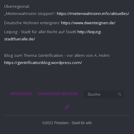
Überregional:
„Mietenwahnsinn stoppen“:
https://mietenwahnsinn.info/aktuelles/
Deutsche Wohnen enteignen:
https://www.dwenteignen.de/
Leipzig - Stadt für alle! Recht auf Stadt!
http://leipzig-
stadtfueralle.de/
Blog zum Thema Gentrification - vor allem von A. Holm:
https://gentrificationblog.wordpress.com/
Such
IMPRESSUM
UMGANG MIT BILDERN
SUCHE
©2021 Potsdam - Stadt für alle