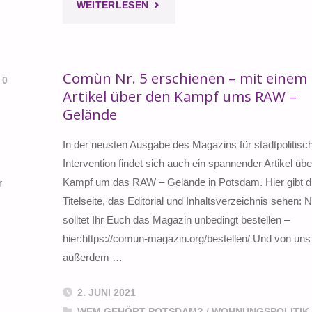
"KEINE
WEITERLESEN
BALKONMUSIK
MEHR
Comùn Nr. 5 erschienen – mit einem
0
Artikel über den Kampf ums RAW –
…"
Gelände
In der neusten Ausgabe des Magazins für stadtpolitisc
Intervention findet sich auch ein spannender Artikel üb
Kampf um das RAW – Gelände in Potsdam. Hier gibt d
r
Titelseite, das Editorial und Inhaltsverzeichnis sehen: N
solltet Ihr Euch das Magazin unbedingt bestellen –
hier:https://comun-magazin.org/bestellen/ Und von uns 
außerdem …
2. JUNI 2021
WEM GEHÖRT POTSDAM?
/
WOHNUNGSPOLITIK