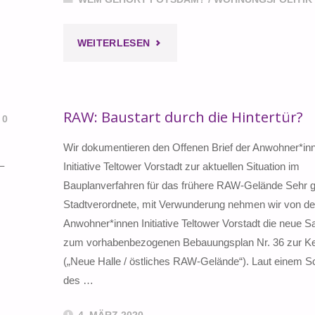
"COMÙN
WEITERLESEN
NR.
5
RAW: Baustart durch die Hintertür?
0
ERSCHIENEN
Wir dokumentieren den Offenen Brief der Anwohner*in
–
–
Initiative Teltower Vorstadt zur aktuellen Situation im
Bauplanverfahren für das frühere RAW-Gelände Sehr g
MIT
Stadtverordnete, mit Verwunderung nehmen wir von de
Anwohner*innen Initiative Teltower Vorstadt die neue S
EINEM
zum vorhabenbezogenen Bebauungsplan Nr. 36 zur Ke
ARTIKEL
(„Neue Halle / östliches RAW-Gelände“). Laut einem S
des …
ÜBER