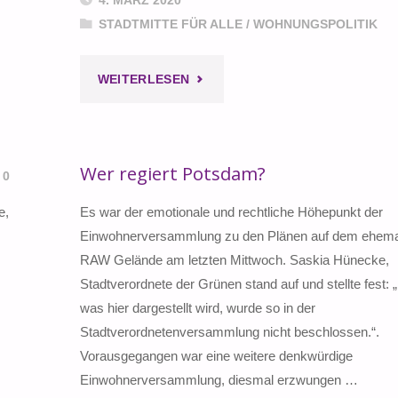
4. MÄRZ 2020
DEN
STADTMITTE FÜR ALLE
/
WOHNUNGSPOLITIK
KAMPF
"RAW:
WEITERLESEN
UMS
BAUSTART
RAW
DURCH
–
Wer regiert Potsdam?
0
DIE
GELÄNDE"
e,
Es war der emotionale und rechtliche Höhepunkt der
HINTERTÜR?"
Einwohnerversammlung zu den Plänen auf dem ehema
RAW Gelände am letzten Mittwoch. Saskia Hünecke,
Stadtverordnete der Grünen stand auf und stellte fest: 
was hier dargestellt wird, wurde so in der
Stadtverordnetenversammlung nicht beschlossen.“.
Vorausgegangen war eine weitere denkwürdige
Einwohnerversammlung, diesmal erzwungen …