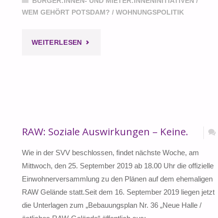
BÜRGER:INNEN- UND MIETER:INNENINITIATIVEN
/
WEM GEHÖRT POTSDAM?
/
WOHNUNGSPOLITIK
"VIELE
WEITERLESEN
EINWENDUNGEN
GEGEN
RAW
PROJEKT"
RAW: Soziale Auswirkungen – Keine.
Wie in der SVV beschlossen, findet nächste Woche, am
Mittwoch, den 25. September 2019 ab 18.00 Uhr die offizielle
Einwohnerversammlung zu den Plänen auf dem ehemaligen
RAW Gelände statt.Seit dem 16. September 2019 liegen jetzt
die Unterlagen zum „Bebauungsplan Nr. 36 „Neue Halle /