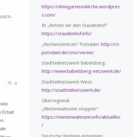
https://ohnegarnisonkirche.wordpres
s.com/
NNEN-
BI „Retten wir den Staudenhof“
https://staudenhof.info/
„Rechenzentrum“ Potsdam:
http://rz-
potsdam.de/cms/verein/
Stadtteilnetzwerk Babelsberg:
http://www.babelsberg-netzwerk.de/
Stadtteilnetzwerk West:
0
http://stadtteilnetzwerk.de/
Überregional:
iele
„Mietenwahnsinn stoppen“:
 Erhalt
https://mietenwahnsinn.info/aktuelles
en
/
ale
Deutsche Wohnen enteignen:
ibt es