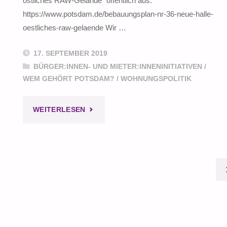
östliches RAW-Gelände“ öffentlich aus:
https://www.potsdam.de/bebauungsplan-nr-36-neue-halle-
oestliches-raw-gelaende Wir …
17. SEPTEMBER 2019
BÜRGER:INNEN- UND MIETER:INNENINITIATIVEN
/
WEM GEHÖRT POTSDAM?
/
WOHNUNGSPOLITIK
"RAW:
WEITERLESEN
SOZIALE
AUSWIRKUNGEN
–
S
KEINE."
d