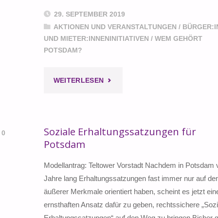
29. SEPTEMBER 2019
AKTIONEN UND VERANSTALTUNGEN
/
BÜRGER:I
UND MIETER:INNENINITIATIVEN
/
WEM GEHÖRT
POTSDAM?
"WER
WEITERLESEN
REGIERT
POTSDAM?"
Soziale Erhaltungssatzungen für
0
Potsdam
Modellantrag: Teltower Vorstadt Nachdem in Potsdam v
Jahre lang Erhaltungssatzungen fast immer nur auf den
äußerer Merkmale orientiert haben, scheint es jetzt ein
ernsthaften Ansatz dafür zu geben, rechtssichere „Sozi
Erhaltungssatzungen“ auf den Weg zu bringen.Bisher g