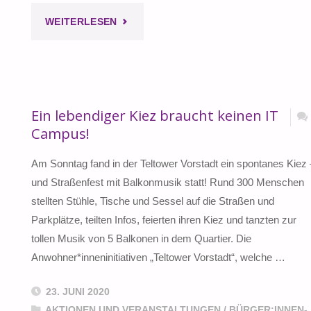
"DIE
WEITERLESEN
SPD
UND
Ein lebendiger Kiez braucht keinen IT
DIE
Campus!
MIETER*INNEN
Am Sonntag fand in der Teltower Vorstadt ein spontanes Kiez 
–
und Straßenfest mit Balkonmusik statt! Rund 300 Menschen
stellten Stühle, Tische und Sessel auf die Straßen und
EIN
Parkplätze, teilten Infos, feierten ihren Kiez und tanzten zur
GESPANNTES
tollen Musik von 5 Balkonen in dem Quartier. Die
Anwohner*inneninitiativen „Teltower Vorstadt“, welche …
VERHÄLTNIS"
23. JUNI 2020
AKTIONEN UND VERANSTALTUNGEN
/
BÜRGER:INNEN-