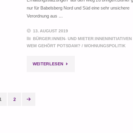
nur für Babelsberg Nord und Süd eine sehr unsichere
Verordnung aus …
13. AUGUST 2019
BÜRGER:INNEN- UND MIETER:INNENINITIATIVEN
WEM GEHÖRT POTSDAM?
/
WOHNUNGSPOLITIK
"SOZIALE
WEITERLESEN
ERHALTUNGSSATZUNGEN
FÜR
1
2
POTSDAM"
eitennummerierung
er