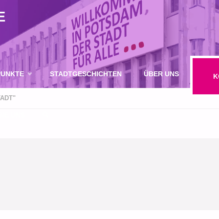
E
UNKTE
STADTGESCHICHTEN
ÜBER UNS
K
ADT"
IE UNS
SUCHE